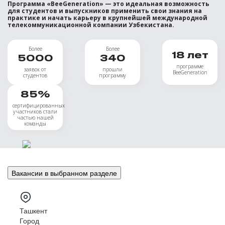
Программа «BeeGeneration» — это идеальная возможность
для студентов и выпускников применить свои знания на
практике и начать карьеру в крупнейшей международной
телекоммуникационной компании Узбекистана.
Более
Более
18
лет
5000
340
программе
заявок от
прошли
BeeGeneration
студентов
программу
85
%
сертифицированных
участников стали
частью нашей
команды
Вакансии в выбранном разделе
Ташкент
Город