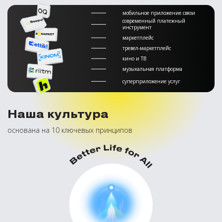
мобильное приложение связи
современный платежный
инструмент
маркетплейс
тревел-маркетплейс
кино и ТВ
музыкальная платформа
суперприложение услуг
Наша культура
основана на 10 ключевых принципов